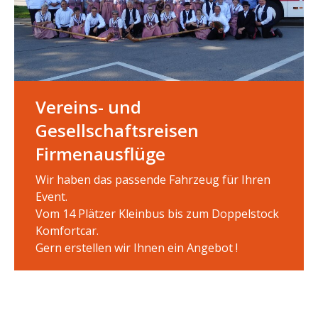
Vereins- und
Gesellschaftsreisen
Firmenausflüge
Wir haben das passende Fahrzeug für Ihren
Event.
Vom 14 Plätzer Kleinbus bis zum Doppelstock
Komfortcar.
Gern erstellen wir Ihnen ein Angebot !