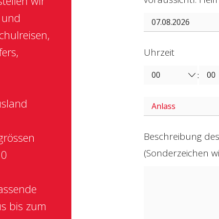
tellen wir
 und
chulreisen,
ers,
Uhrzeit
:
usland
grössen
Beschreibung des 
(Sonderzeichen wie
50
passende
us bis zum