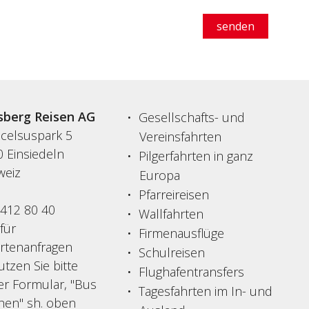
senden
sberg Reisen AG
Gesellschafts- und
acelsuspark 5
Vereinsfahrten
 Einsiedeln
Pilgerfahrten in ganz
weiz
Europa
Pfarreireisen
 412 80 40
Wallfahrten
 für
Firmenausflüge
ertenanfragen
Schulreisen
tzen Sie bitte
Flughafentransfers
er Formular, "Bus
Tagesfahrten im In- und
hen" sh. oben