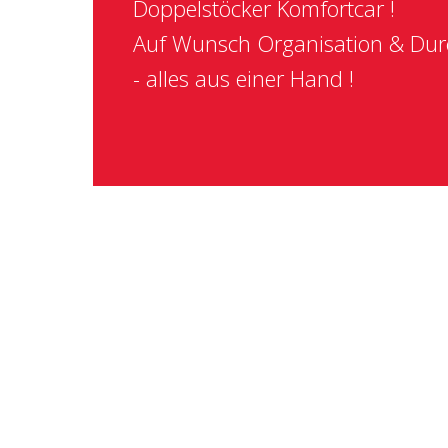
Doppelstöcker Komfortcar !
Auf Wunsch Organisation & Du
- alles aus einer Hand !