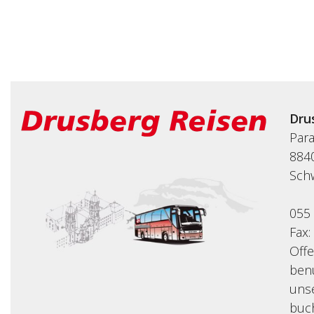
Dru
Par
8840
Sch
055
Fax:
Off
benu
uns
buc