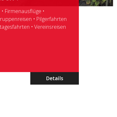
sreisen
nde Fahrzeug für Ihren
er Kleinbus bis zum
tock Komfortcar bis 76
Details