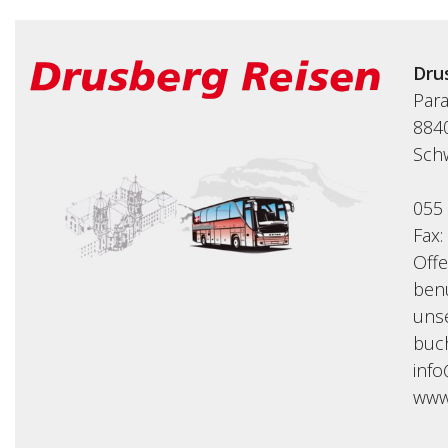
Dru
Par
8840
Sch
055
Fax:
Off
benu
uns
buc
inf
www