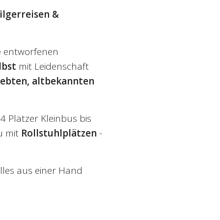
ilgerreisen &
e entworfenen
lbst
mit Leidenschaft
iebten, altbekannten
4 Plätzer Kleinbus bis
u mit
Rollstuhlplätzen
-
lles aus einer Hand