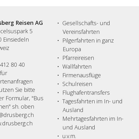
sberg Reisen AG
Gesellschafts- und
acelsuspark 5
Vereinsfahrten
 Einsiedeln
Pilgerfahrten in ganz
weiz
Europa
Pfarreireisen
 412 80 40
Wallfahrten
 für
Firmenausflüge
ertenanfragen
Schulreisen
tzen Sie bitte
Flughafentransfers
er Formular, "Bus
Tagesfahrten im In- und
hen" sh. oben
Ausland
o@drusberg.ch
Mehrtagesfahrten im In-
.drusberg.ch
und Ausland
u.v.m.