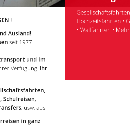
Gesellschaft
EN !
Wir haben das passe
Event - vom 14 Plätz
und Ausland!
modernsten Doppels
sen
seit 1977
Plätze.
transport und im
Ihrer Verfügung.
Ihr
lschaftsfahrten,
 Schulreisen,
ransfers
, usw. aus.
rreisen in ganz