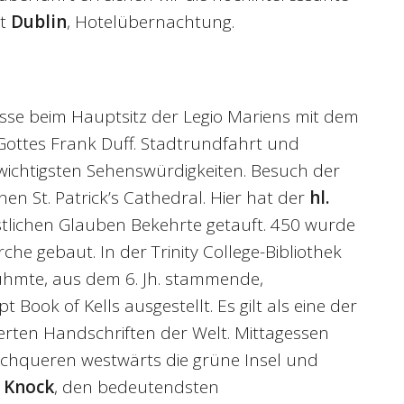
dt
Dublin
, Hotelübernachtung.
sse beim Hauptsitz der Legio Mariens mit dem
Gottes Frank Duff. Stadtrundfahrt und
wichtigsten Sehenswürdigkeiten. Besuch der
en St. Patrick’s Cathedral. Hier hat der
hl.
tlichen Glauben Bekehrte getauft. 450 wurde
rche gebaut. In der Trinity College-Bibliothek
ühmte, aus dem 6. Jh. stammende,
Book of Kells ausgestellt. Es gilt als eine der
erten Handschriften der Welt. Mittagessen
urchqueren westwärts die grüne Insel und
s
Knock
, den bedeutendsten