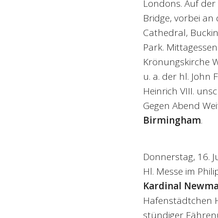
Londons. Auf der 
Bridge, vorbei an
Cathedral, Buckin
Park. Mittagessen 
Krönungskirche W
u. a. der hl. Joh
Heinrich VIII. un
Gegen Abend Wei
Birmingham
.
Donnerstag, 16. Ju
Hl. Messe im Phil
Kardinal Newm
Hafenstädtchen Ho
stündiger Fährenü