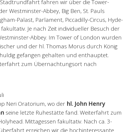
Stadtrundfahrt fahren wir über die Tower-
 der Westminster-Abbey, Big Ben, St. Pauls
gham-Palast, Parlament, Piccadilly-Circus, Hyde-
fakultativ. Je nach Zeit individueller Besuch der
estminster-Abbey. Im Tower of London wurden
n Fischer und der hl. Thomas Morus durch König
schuldig gefangen gehalten und enthauptet.
terfahrt zum Übernachtungsort nach
li
ipp Neri Oratorium, wo der
hl. John Henry
an
seine letzte Ruhestätte fand. Weiterfahrt zum
lyhead. Mittagessen fakultativ. Nach ca. 3-
berfahrt erreichen wir die hochinteressante