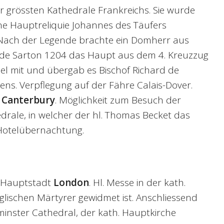
 grössten Kathedrale Frankreichs. Sie wurde
ne Hauptreliquie Johannes des Täufers
Nach der Legende brachte ein Domherr aus
 de Sarton 1204 das Haupt aus dem 4. Kreuzzug
el mit und übergab es Bischof Richard de
ns. Verpflegung auf der Fähre Calais-Dover.
h
Canterbury
. Möglichkeit zum Besuch der
rale, in welcher der hl. Thomas Becket das
 Hotelübernachtung.
e Hauptstadt
London
. Hl. Messe in der kath.
nglischen Märtyrer gewidmet ist. Anschliessend
inster Cathedral, der kath. Hauptkirche