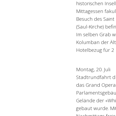
historischen Inse
Mittagessen faku
Besuch des Saint P
(Saul-Kirche) bef
Im selben Grab wu
Kolumban der Älte
Hotelbezug für 2
Montag, 20. Juli
Stadtrundfahrt du
das Grand Opera H
Parlamentsgebäud
Gelände der «White
gebaut wurde. Mi
Nachmittags freie