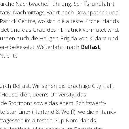
lkirche Nachtwache. Führung, Schiffsrundfahrt.
ltativ. Nachmittags Fahrt nach Downpatrick und
atrick Centre, wo sich die älteste Kirche Irlands
indet und das Grab des hl. Patrick vermutet wird.
rden auch die Heiligen Brigida von Kildare und
re beigesetzt. Weiterfahrt nach
Belfast
,
 Nächte.
rch Belfast. Wir sehen die prächtige City Hall,
ouse, die Queen's University, das
e Stormont sowie das ehem. Schiffswerft-
 Star Line» (Harland & Wolff), wo die «Titanic»
ttagessen im ältesten Pup Nordirlands.
r Aufenthalt. Möglichkeit zum Besuch des