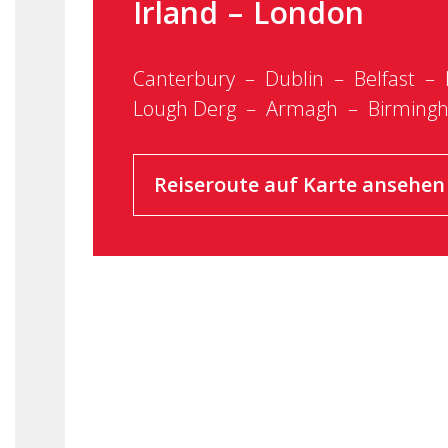
Irland
London
Canterbury
Dublin
Belfast
Lough Derg
Armagh
Birming
Reiseroute auf Karte ansehen