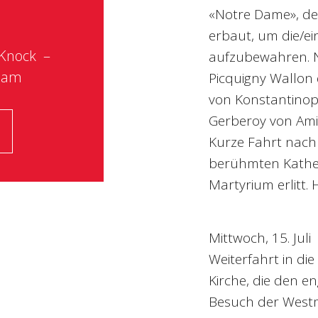
«Notre Dame», der
erbaut, um die/ei
Knock
aufzubewahren. 
ham
Picquigny Wallon
von Konstantinop
Gerberoy von Amie
Kurze Fahrt nac
berühmten Kathed
Martyrium erlitt.
Mittwoch, 15. Juli
Weiterfahrt in di
Kirche, die den e
Besuch der Westm