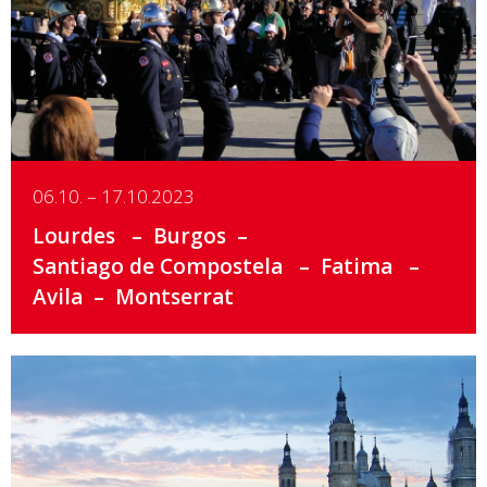
Details
06.10. – 17.10.2023
Lourdes
Burgos
Santiago de Compostela
Fatima
Avila
Montserrat