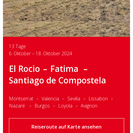
13 Tage
6. Oktober – 18. Oktober 2024
El Rocio
Fatima
Santiago de Compostela
Montserrat
Valencia
Sevilla
Lissabon
Nazaré
Burgos
Loyola
Avignon
Reiseroute auf Karte ansehen