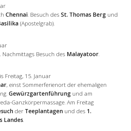
uar
ch
Chennai
. Besuch des
St. Thomas Berg
und
asilika
(Apostelgrab).
uar
. Nachmittags Besuch des
Malayatoor
.
s Freitag, 15. Januar
ar
, einst Sommerferienort der ehemaligen
ung.
Gewürzgartenführung
und am
veda-Ganzkörpermassage. Am Freitag
esuch
der
Teeplantagen
und des
1.
s Landes
.