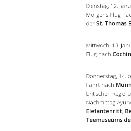
Dienstag, 12. Jan
Morgens Flug na
der
St. Thomas B
Mittwoch, 13. Jan
Flug nach
Cochin
Donnerstag, 14. bi
Fahrt nach
Munn
britischen Regier
Nachmittag Ayur
Elefantenritt
,
B
Teemuseums de