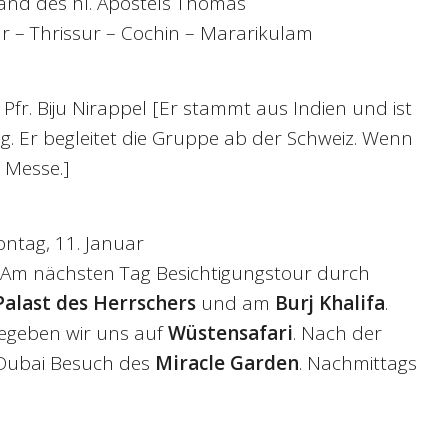
Land des hl. Apostels Thomas
 – Thrissur – Cochin – Mararikulam
: Pfr. Biju Nirappel [Er stammt aus Indien und ist
tig. Er begleitet die Gruppe ab der Schweiz. Wenn
. Messe.]
ontag, 11. Januar
. Am nächsten Tag Besichtigungstour durch
Palast des Herrschers
und am
Burj Khalifa
.
egeben wir uns auf
Wüstensafari
. Nach der
 Dubai Besuch des
Miracle Garden
. Nachmittags