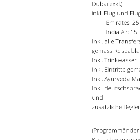
Dubai exkl.)
inkl. Flug und Fl
Emirates: 25 + 
India Air: 15 +
Inkl. alle Transfe
gemäss Reiseabla
Inkl. Trinkwasser
Inkl. Eintritte ge
Inkl. Ayurveda M
Inkl. deutschspr
und
zusätzliche Begl
(Programmänderun
Kursschwankungen