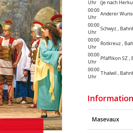
Uhr
(je nach Herk
00:00
Anderer Wunsc
Uhr
00:00
Schwyz , Bahn
Uhr
00:00
Rotkreuz , Ba
Uhr
00:00
Pfäffikon SZ ,
Uhr
00:00
Thalwil , Bah
Uhr
Information
Masevaux