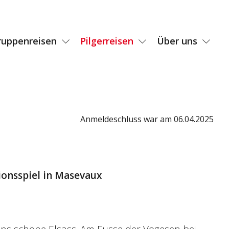
ruppenreisen
Pilgerreisen
Über uns
Anmeldeschluss war am 06.04.2025
ionsspiel in Masevaux
ins schöne Elsass. Am Fusse der Vogesen bei