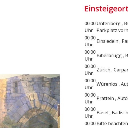
Einsteigeor
00:00
Unteriberg , B
Uhr
Parkplatz vor
00:00
Einsiedeln , Pa
Uhr
00:00
Biberbrugg , 
Uhr
00:00
Zürich , Carpa
Uhr
00:00
Würenlos , Au
Uhr
00:00
Pratteln , Aut
Uhr
00:00
Basel , Badis
Uhr
00:00
Bitte beachten 