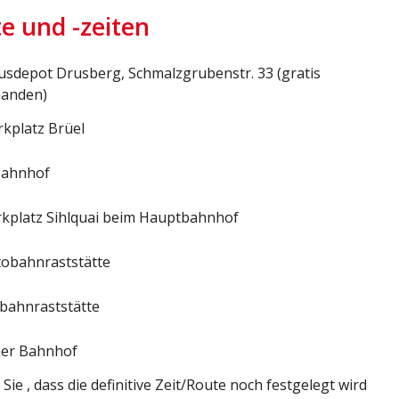
te und -zeiten
usdepot Drusberg, Schmalzgrubenstr. 33 (gratis
handen)
rkplatz Brüel
Bahnhof
rkplatz Sihlquai beim Hauptbahnhof
tobahnraststätte
obahnraststätte
cher Bahnhof
Sie , dass die definitive Zeit/Route noch festgelegt wird