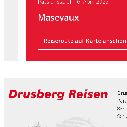
Passionsspiel | 6. April 2025
Masevaux
Reiseroute auf Karte ansehen
Dru
Par
8840
Sch