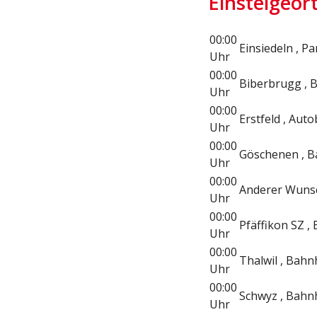
Einsteigeor
00:00
Einsiedeln , Pa
Uhr
00:00
Biberbrugg , 
Uhr
00:00
Erstfeld , Aut
Uhr
00:00
Göschenen , 
Uhr
00:00
Anderer Wunsc
Uhr
00:00
Pfäffikon SZ ,
Uhr
00:00
Thalwil , Bah
Uhr
00:00
Schwyz , Bahn
Uhr