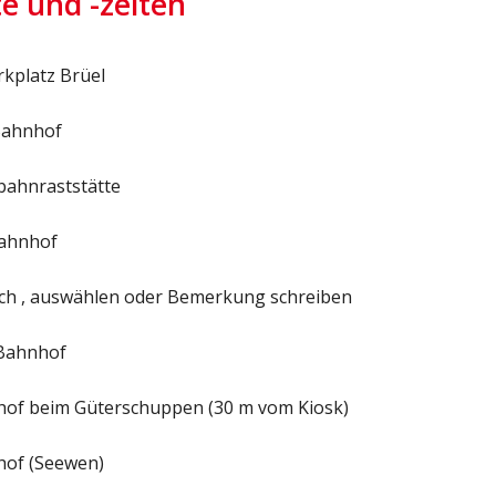
te und -zeiten
rkplatz Brüel
Bahnhof
obahnraststätte
Bahnhof
h , auswählen oder Bemerkung schreiben
 Bahnhof
nhof beim Güterschuppen (30 m vom Kiosk)
hof (Seewen)