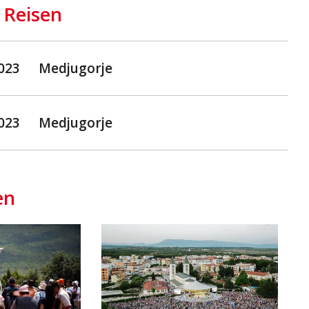
 Reisen
2023
Medjugorje
2023
Medjugorje
en