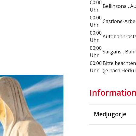
00:00
Bellinzona , A
Uhr
00:00
Castione-Arbe
Uhr
00:00
Autobahnrastst
Uhr
00:00
Sargans , Bah
Uhr
00:00
Bitte beachten 
Uhr
(je nach Herk
Information
Medjugorje