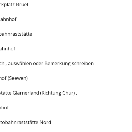
rkplatz Brüel
Bahnhof
obahnraststätte
Bahnhof
h , auswählen oder Bemerkung schreiben
hof (Seewen)
ätte Glarnerland (Richtung Chur) ,
nhof
utobahnraststätte Nord