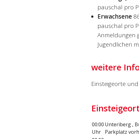
pauschal pro P
Erwachsene
8
pauschal pro P
Anmeldungen gr
Jugendlichen mö
weitere Inf
Einsteigeorte und 
Einsteigeor
00:00
Unteriberg , B
Uhr
Parkplatz vor