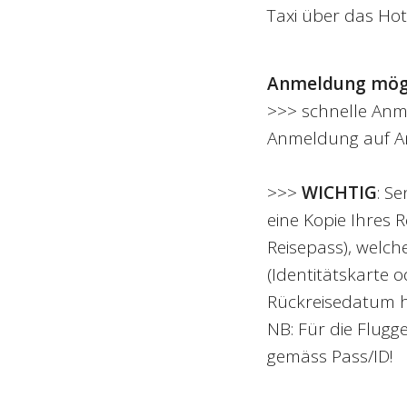
Taxi über das Hot
Anmeldung möglic
>>> schnelle Anme
Anmeldung auf A
>>>
WICHTIG
: S
eine Kopie Ihres 
Reisepass), welch
(Identitätskarte 
Rückreisedatum hi
NB: Für die Flug
gemäss Pass/ID!