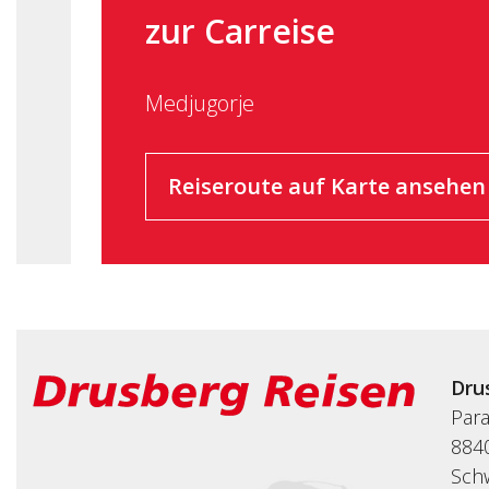
zur Carreise
Medjugorje
Reiseroute auf Karte ansehen
Dru
Par
8840
Sch