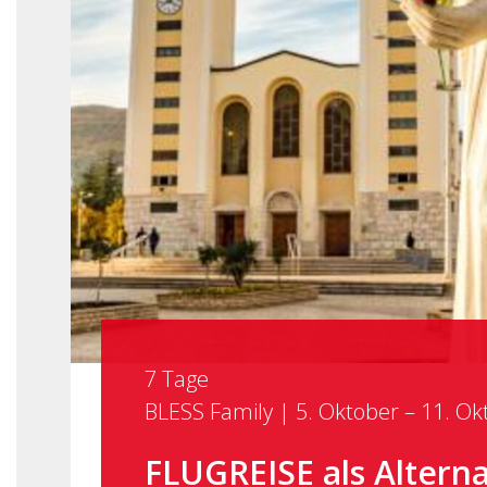
7 Tage
BLESS Family | 5. Oktober – 11. O
FLUGREISE als Alterna