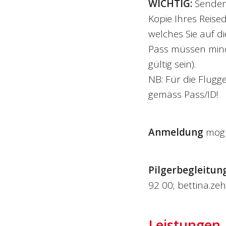
WICHTIG:
Senden
Kopie Ihres Reise
welches Sie auf d
Pass müssen mind
gültig sein).
NB: Für die Flug
gemäss Pass/ID!
Anmeldung
mögl
Pilgerbegleitung
92 00; bettina.z
Leistungen