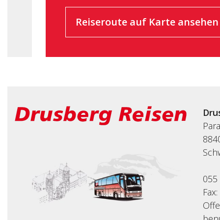
Reiseroute auf Karte ansehen
Dru
Par
8840
Sch
055
Fax:
Off
benu