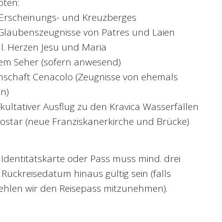
oten:
Erscheinungs- und Kreuzberges
laubenszeugnisse von Patres und Laien
l. Herzen Jesu und Maria
nem Seher (sofern anwesend)
schaft Cenacolo (Zeugnisse von ehemals
n)
ultativer Ausflug zu den Kravica Wasserfällen
star (neue Franziskanerkirche und Brücke)
Identitätskarte oder Pass muss mind. drei
ückreisedatum hinaus gültig sein (falls
hlen wir den Reisepass mitzunehmen).