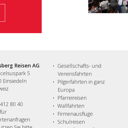
sberg Reisen AG
Gesellschafts- und
acelsuspark 5
Vereinsfahrten
 Einsiedeln
Pilgerfahrten in ganz
weiz
Europa
Pfarreireisen
 412 80 40
Wallfahrten
 für
Firmenausflüge
ertenanfragen
Schulreisen
tzen Sie bitte