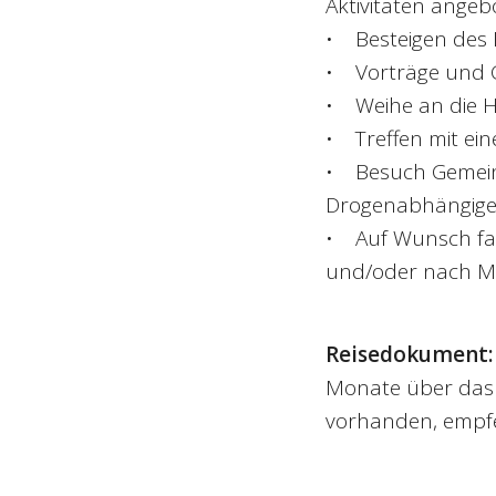
Aktivitäten angeb
• Besteigen des 
• Vorträge und G
• Weihe an die H
• Treffen mit ei
• Besuch Gemein
Drogenabhängige
• Auf Wunsch fak
und/oder nach Mo
Reisedokument:
Monate über das R
vorhanden, empfe