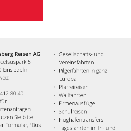
sberg Reisen AG
Gesellschafts- und
acelsuspark 5
Vereinsfahrten
 Einsiedeln
Pilgerfahrten in ganz
weiz
Europa
Pfarreireisen
 412 80 40
Wallfahrten
 für
Firmenausflüge
ertenanfragen
Schulreisen
tzen Sie bitte
Flughafentransfers
er Formular, "Bus
Tagesfahrten im In- und