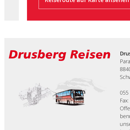
Dru
Par
8840
Sch
055
Fax:
Off
benu
uns