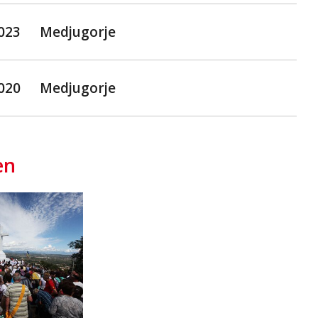
2023
Medjugorje
2020
Medjugorje
en