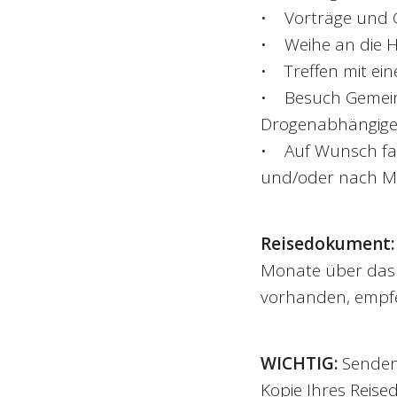
• Vorträge und G
• Weihe an die H
• Treffen mit ei
• Besuch Gemein
Drogenabhängige
• Auf Wunsch fak
und/oder nach Mo
Reisedokument:
Monate über das R
vorhanden, empfe
WICHTIG:
Senden
Kopie Ihres Reise