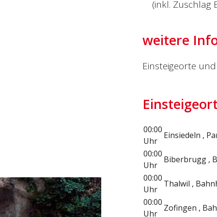
(inkl. Zuschlag 
weitere Inf
Einsteigeorte und 
Einsteigeor
00:00
Einsiedeln , Pa
Uhr
00:00
Biberbrugg , 
Uhr
00:00
Thalwil , Bah
Uhr
00:00
Zofingen , Bah
Uhr