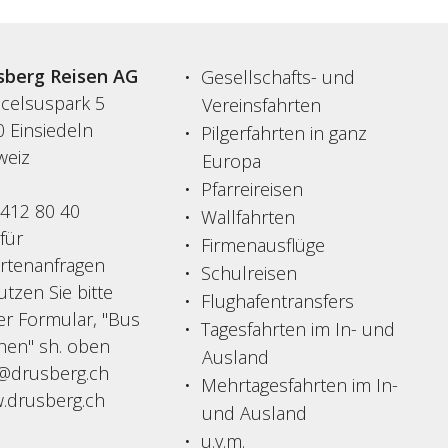
sberg Reisen AG
Gesellschafts- und
acelsuspark 5
Vereinsfahrten
 Einsiedeln
Pilgerfahrten in ganz
weiz
Europa
Pfarreireisen
 412 80 40
Wallfahrten
 für
Firmenausflüge
ertenanfragen
Schulreisen
tzen Sie bitte
Flughafentransfers
er Formular, "Bus
Tagesfahrten im In- und
hen" sh. oben
Ausland
o@drusberg.ch
Mehrtagesfahrten im In-
.drusberg.ch
und Ausland
u.v.m.