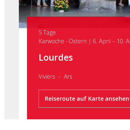
5 Tage
Karwoche - Ostern | 6. April – 10. A
Lourdes
Viviers
Ars
Reiseroute auf Karte ansehen