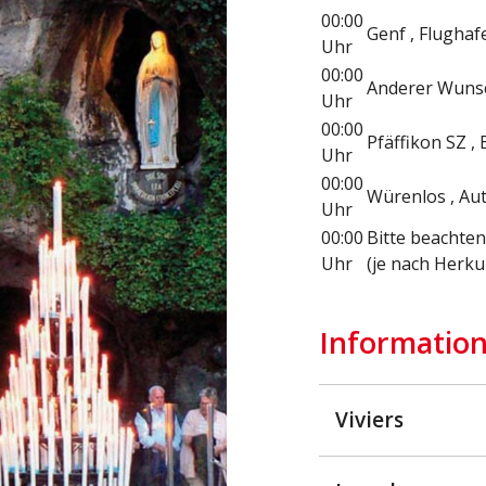
00:00
Genf , Flugha
Uhr
00:00
Anderer Wunsc
Uhr
00:00
Pfäffikon SZ ,
Uhr
00:00
Würenlos , Au
Uhr
00:00
Bitte beachten 
Uhr
(je nach Herk
Information
Viviers