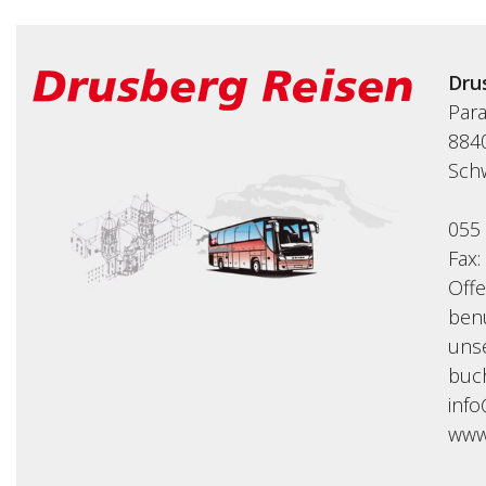
Dru
Par
8840
Sch
055
Fax:
Off
benu
uns
buc
inf
www