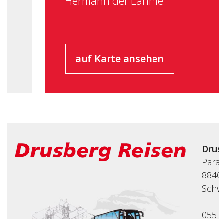
Hermann der Lahme
auf Karte ansehen
Dru
Par
8840
Sch
055