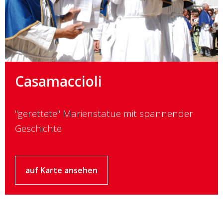
Casamaccioli
"gerettete" Marienstatue mit spannender
Geschichte
auf Karte ansehen