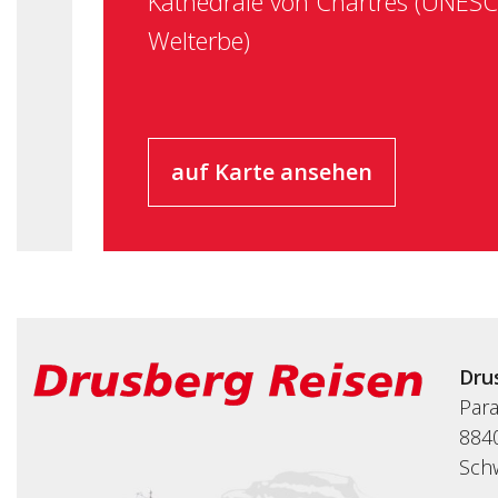
Kathedrale von Chartres (UNES
Welterbe)
auf Karte ansehen
Dru
Par
8840
Sch