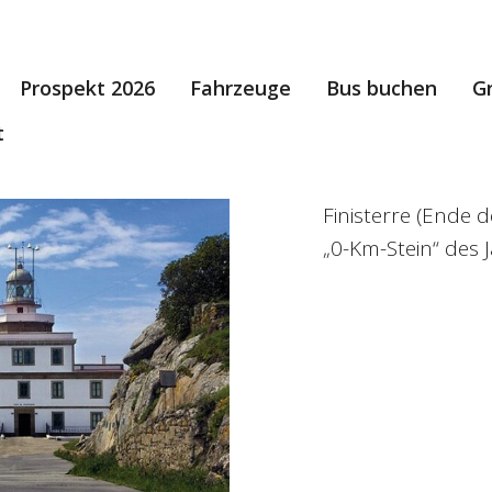
Prospekt 2026
Fahrzeuge
Bus buchen
G
t
Finisterre (Ende 
„0-Km-Stein“ des