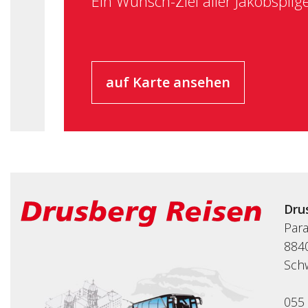
Ein Wunsch-Ziel aller Jakobspilg
auf Karte ansehen
Dru
Par
8840
Sch
055