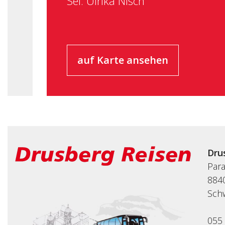
Sel. Ulrika Nisch
auf Karte ansehen
Dru
Par
8840
Sch
055