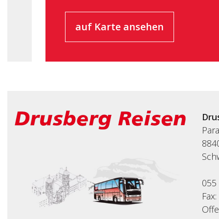
auf Karte ansehen
Dru
Par
8840
Sch
055
Fax:
Off