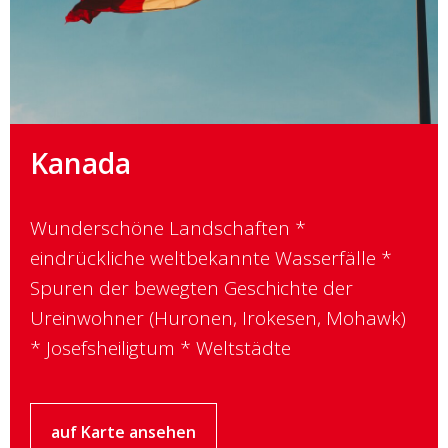
Kanada
Wunderschöne Landschaften *
eindrückliche weltbekannte Wasserfälle *
Spuren der bewegten Geschichte der
Ureinwohner (Huronen, Irokesen, Mohawk)
* Josefsheiligtum * Weltstädte
auf Karte ansehen