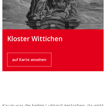
Kloster Wittichen
auf Karte ansehen
Kaum war die heilige Luitgard gestorben, da wirkt