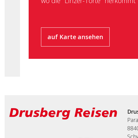
wo die "Linzer-Torte" herkommt
auf Karte ansehen
Dru
Par
8840
Sch