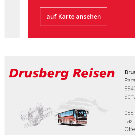
auf Karte ansehen
Dru
Par
8840
Sch
055
Fax:
Off