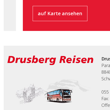
auf Karte ansehen
Dru
Par
8840
Sch
055
Fax:
Off