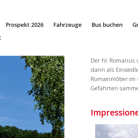
Prospekt 2026
Fahrzeuge
Bus buchen
G
t
Der hl. Romanus v
dann als Einsiedl
Romainmôtier im s
Gefährten sammel
Impression