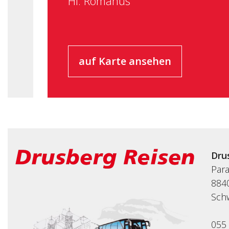
Hl. Romanus
auf Karte ansehen
Dru
Par
8840
Sch
055