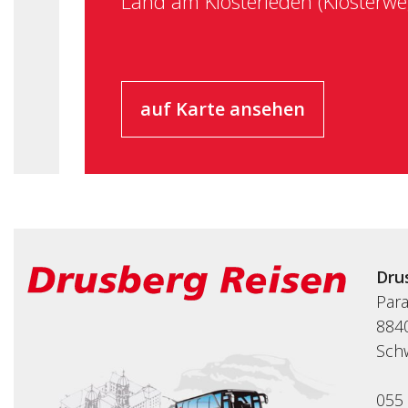
Land am Klosterleden (Klosterwe
auf Karte ansehen
Dru
Par
8840
Sch
055