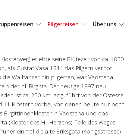
ruppenreisen
Pilgerreisen
Über uns
Klosterweg) erlebte seine Blütezeit von ca. 1050
on, als Gustaf Vasa 1544 das Pilgern verbot.
o die Wallfahrer hin pilgerten, war Vadstena,
ein der hl. Birgitta. Der heutige 1997 neu
leden ist ca. 250 km lang, führt von der Ostesse
d 11 Klöstern vorbei, von denen heute nur noch
as Birgittinnenkloster in Vadstena und das
rta (Kloster des Hl. Herzens). Teile des Weges
früher einmal die alte Eriksgata (Königsstrasse)