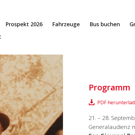
Prospekt 2026
Fahrzeuge
Bus buchen
G
t
Programm
PDF herunterla
21. – 28. Septem
Generalaudienz mi