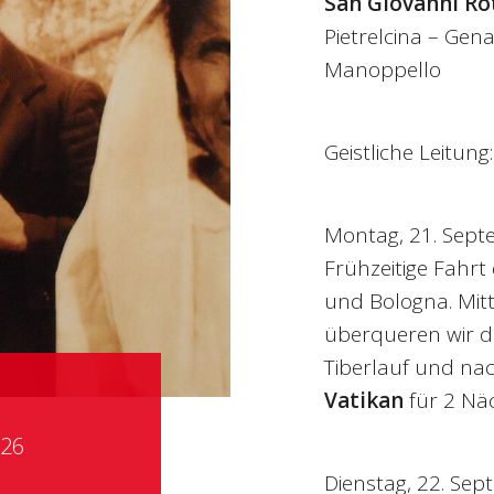
San Giovanni R
Pietrelcina – Gen
Manoppello
Geistliche Leitung
Montag, 21. Sep
Frühzeitige Fahrt
und Bologna. Mit
überqueren wir d
Tiberlauf und na
Vatikan
für 2 Nä
026
Dienstag, 22. Se