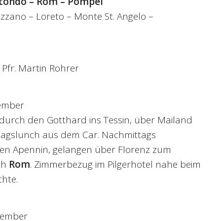
otondo – Rom – Pompei
azzano – Loreto – Monte St. Angelo –
: Pfr. Martin Rohrer
tember
 durch den Gotthard ins Tessin, über Mailand
tagslunch aus dem Car. Nachmittags
en Apennin, gelangen über Florenz zum
ch
Rom
. Zimmerbezug im Pilgerhotel nahe beim
chte.
ptember