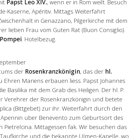
mit
Papst Leo XIV.
, wenn er in Rom weilt. Besuch
e-Kaserne, Apéritiv. Mittags Weiterfahrt
Zwischenhalt in Genazzano, Pilgerkirche mit dem
r lieben Frau vom Guten Rat (Buon Consiglio).
Pompei
. Hotelbezug.
September
gtums der
Rosenkranzkönigin
, das der
hl.
u Ehren Mariens erbauen liess. Papst Johannes
die Basilika mit dem Grab des Heiligen. Der hl. P.
er Verehrer der Rosenkranzkönigin und betete
lica (Bittgebet) zur ihr. Weiterfahrt durch den
 Apennin über Benevento zum Geburtsort des
 Pietrelcina. Mittagessen fak. Wir besuchen das
 Taufkirche und die bekannte Ulmen-Kapelle, wo