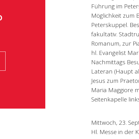
Führung im Peter
o
Möglichkeit zum 
Peterskuppel. Bes
fakultativ. Stad
Romanum, zur Pia
hl. Evangelist Ma
Nachmittags Besuc
Lateran (Haupt al
Jesus zum Praetor
Maria Maggiore mi
Seitenkapelle links
Mittwoch, 23. Sept
Hl. Messe in der 