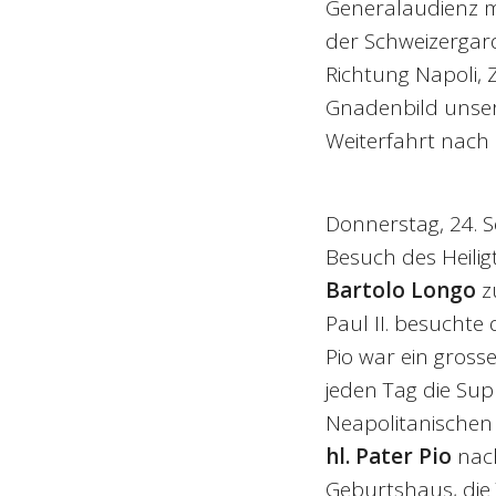
Generalaudienz 
der Schweizergard
Richtung Napoli, 
Gnadenbild unsere
Weiterfahrt nach
Donnerstag, 24. 
Besuch des Heili
Bartolo Longo
z
Paul II. besuchte 
Pio war ein gross
jeden Tag die Supp
Neapolitanischen
hl. Pater Pio
nach
Geburtshaus, die