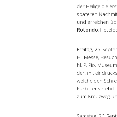
der Heilige die e
späteren Nachmitt
und erreichen üb
Rotondo
. Hotelb
Freitag, 25. Sept
Hl. Messe, Besuch
hl. P. Pio, Museu
der, mit eindruc
welche den Schrein
Fürbitter verehrt
zum Kreuzweg und
Samstag, 26. Sep