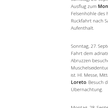
Ausflug zum
Mon
Felsenhöhle des h
Rückfahrt nach S
Aufenthalt.
Sonntag, 27. Sep
Fahrt dem adriati
Abruzzen besuche
Muschelseidentuch
ist. Hl. Messe, M
Loreto
. Besuch d
Übernachtung.
Montag, 28. Sep