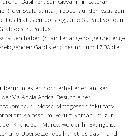
iarchal-Basiliken: San Giovanni in Lateran
chen), der Scala Santa (Treppe, auf der Jesus zum
ntius Pilatus emporstieg), und St. Paul vor den
rab des hl. Paulus.
lasskarten haben (*Familienangehörige und enge
reidigenden Gardisten), beginnt um 17:00 die
er berühmtesten noch erhaltenen antiken
 der Via Appia Antica. Besuch einer
Katakombe, hl. Messe. Mittagessen fakultativ.
vorbei am Kolosseum, Forum Romanum, zur
t der Kirche San Marco, wo der hl. Evangelist
ter und Übersetzer des hl. Petrus das 1. und