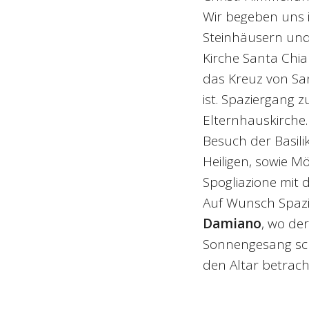
Wir begeben uns i
Steinhäusern und
Kirche Santa Chia
das Kreuz von San
ist. Spaziergang 
Elternhauskirche.
Besuch der Basil
Heiligen, sowie M
Spogliazione mit 
Auf Wunsch Spazi
Damiano
, wo de
Sonnengesang sch
den Altar betrac