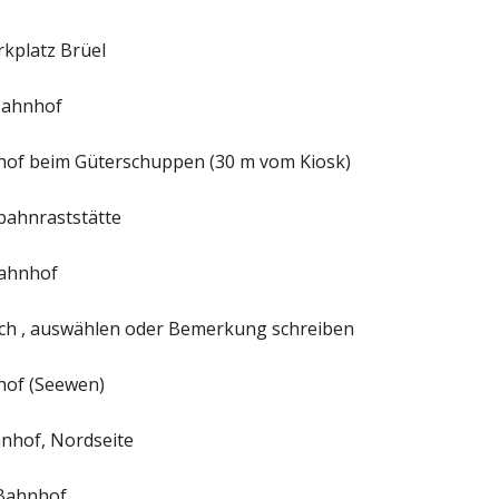
rkplatz Brüel
Bahnhof
nhof beim Güterschuppen (30 m vom Kiosk)
obahnraststätte
Bahnhof
h , auswählen oder Bemerkung schreiben
hof (Seewen)
hnhof, Nordseite
 Bahnhof