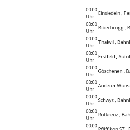
00:00
Einsiedeln , Pa
Uhr
00:00
Biberbrugg , 
Uhr
00:00
Thalwil , Bah
Uhr
00:00
Erstfeld , Aut
Uhr
00:00
Göschenen , 
Uhr
00:00
Anderer Wunsc
Uhr
00:00
Schwyz , Bahn
Uhr
00:00
Rotkreuz , Ba
Uhr
00:00
Pfäffikon SZ ,