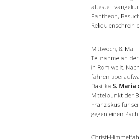
älteste Evangeliu
Pantheon, Besuch
Reliquienschrein 
Mittwoch, 8. Mai
Teilnahme an der
in Rom weilt. Na
fahren tiberaufw
Basilika
S. Maria 
Mittelpunkt der Bas
Franziskus für s
gegen einen Pacht
Christi-Himmelfahr