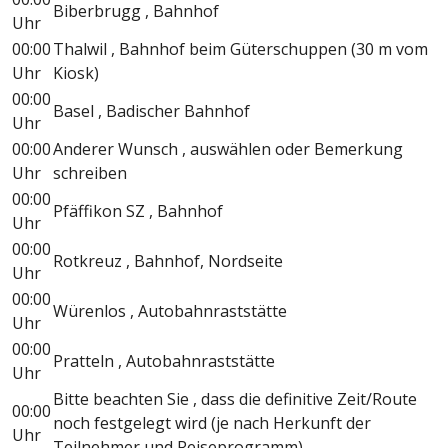
Biberbrugg , Bahnhof
Uhr
00:00
Thalwil , Bahnhof beim Güterschuppen (30 m vom
Uhr
Kiosk)
00:00
Basel , Badischer Bahnhof
Uhr
00:00
Anderer Wunsch , auswählen oder Bemerkung
Uhr
schreiben
00:00
Pfäffikon SZ , Bahnhof
Uhr
00:00
Rotkreuz , Bahnhof, Nordseite
Uhr
00:00
Würenlos , Autobahnraststätte
Uhr
00:00
Pratteln , Autobahnraststätte
Uhr
Bitte beachten Sie , dass die definitive Zeit/Route
00:00
noch festgelegt wird (je nach Herkunft der
Uhr
Teilnehmer und Reiseprogramm)